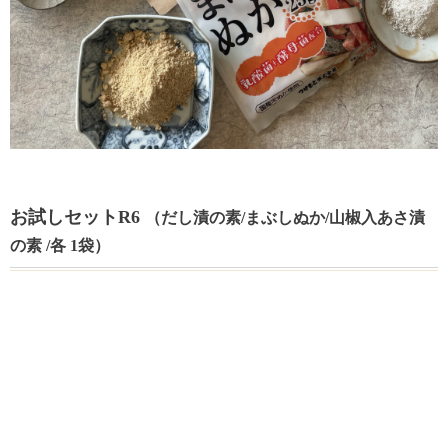
お試しセットR6
（だし漬の素/まぶしぬか/山椒入あさ漬
の素 /各 1袋）