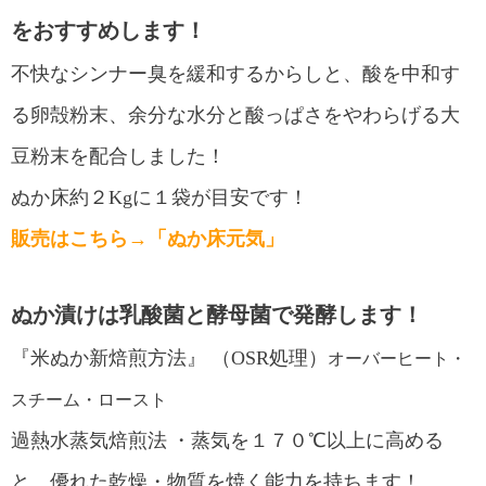
をおすすめします！
不快なシンナー臭を緩和するからしと、酸を中和す
る卵殻粉末、余分な水分と酸っぱさをやわらげる大
豆粉末を配合しました！
ぬか床約２Kgに１袋が目安です！
販売はこちら→「ぬか床元気」
ぬか漬けは乳酸菌と酵母菌で発酵します！
『米ぬか新焙煎方法』 （OSR処理）
オーバーヒート・
スチーム・ロースト
過熱水蒸気焙煎法
・蒸気を１７０℃以上に高める
と、優れた乾燥・物質を焼く能力を持ちます！