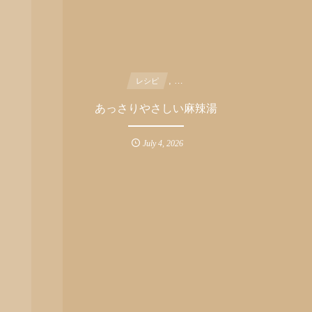
, …
レシピ
あっさりやさしい麻辣湯
July
4
,
2026