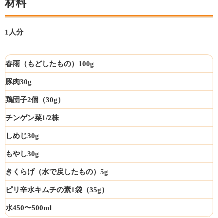
材料
1人分
春雨（もどしたもの）
100g
豚肉
30g
鶏団子
2個（30g）
チンゲン菜
1/2株
しめじ
30g
もやし
30g
きくらげ（水で戻したもの）
5g
ピリ辛水キムチの素
1袋（35g）
水
450〜500ml