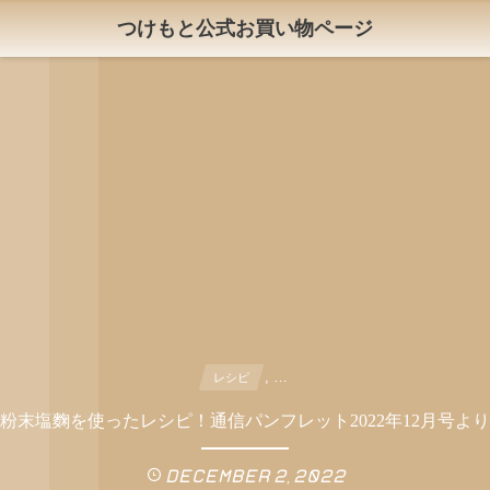
つけもと公式お買い物ページ
, …
レシピ
粉末塩麴を使ったレシピ！通信パンフレット2022年12月号より
December
2
,
2022