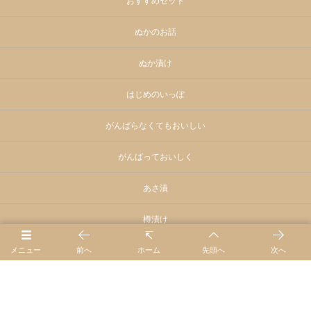
おすすめセット
ぬかのお話
ぬか漬け
はじめのいっぽ
がんばらなくてもおいしい
がんばっておいしく
あさ漬
樽漬け
麹 こうじ
メニュー
前へ
ホーム
先頭へ
次へ
料理の素・素材